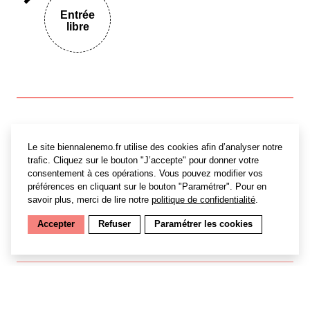
Entrée
libre
Le collectif
INVIVO
est très présent cette année dans la
Le site biennalenemo.fr utilise des cookies afin d’analyser notre
Biennale Némo. En parallèle de leur pièce en réalité
trafic. Cliquez sur le bouton "J’accepte" pour donner votre
virtuelle
Les Aveugles
(au CENTQUATRE-PARIS et à la
consentement à ces opérations. Vous pouvez modifier vos
Maison de la Musique de Nanterre), nous saluons leur
préférences en cliquant sur le bouton "Paramétrer". Pour en
nouveau statut d’artistes associés aux Gémeaux de
savoir plus, merci de lire notre
politique de confidentialité
.
Sceaux, avec une installation on ne peut plus au-delà
du réel…
Accepter
Refuser
Paramétrer les cookies
18h30 – Rencontre avec artiste Julien