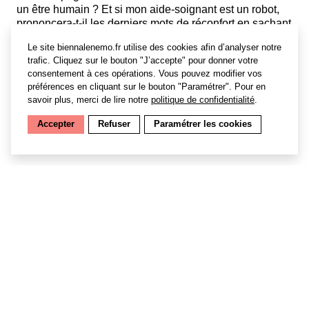
un être humain ? Et si mon aide-soignant est un robot,
prononcera-t-il les derniers mots de réconfort en sachant
qu’il ne sait pas ce qu’est la mort, comme nous tous ?
Le site biennalenemo.fr utilise des cookies afin d’analyser notre
Ou alors aura-t-il développé, de par sa nature non
trafic. Cliquez sur le bouton "J’accepte" pour donner votre
biologique, une compréhension du non-être beaucoup
consentement à ces opérations. Vous pouvez modifier vos
plus complète, voire concrète, que nous autres ? » (Joël
préférences en cliquant sur le bouton "Paramétrer". Pour en
Maillard).
savoir plus, merci de lire notre
politique de confidentialité
.
Accepter
Refuser
Paramétrer les cookies
———
[ INFOS PRATIQUES ]
Centre culturel suisse, Paris 3e
Spectacle les 10, 12, 15 octobre à 18h et 9, 11, 14
octobre à 21h, informations et réservations
►
https://ccsparis.com/event/joel-maillard-cie-snaut-
joel-maillard-cie-snaut-2