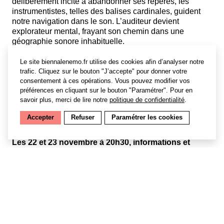
délibérément incité à abandonner ses repères, les
instrumentistes, telles des balises cardinales, guident
notre navigation dans le son. L’auditeur devient
explorateur mental, frayant son chemin dans une
géographie sonore inhabituelle.
Le site biennalenemo.fr utilise des cookies afin d’analyser notre
trafic. Cliquez sur le bouton "J’accepte" pour donner votre
———
consentement à ces opérations. Vous pouvez modifier vos
préférences en cliquant sur le bouton "Paramétrer". Pour en
savoir plus, merci de lire notre
politique de confidentialité
.
[ INFOS PRATIQUES ]
Accepter
Refuser
Paramétrer les cookies
Théâtre de Vanves (92)
Les 22 et 23 novembre à 20h30, informations et
réservations ►
www.billetterie.theatre-
vanves.fr/spectacle?id_spectacle=5338&lng=1
COMPOSITION
: Giani Caserotto
DIRECTION ARTISTIQUE
: Julia Robert