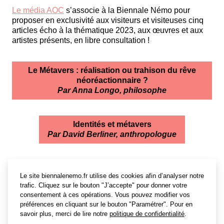
Le média AOC
s’associe à la Biennale Némo pour
proposer en exclusivité aux visiteurs et visiteuses cinq
articles écho à la thématique 2023, aux œuvres et aux
artistes présents, en libre consultation !
Le Métavers : réalisation ou trahison du rêve
néoréactionnaire ?
Par Anna Longo, philosophe
Identités et métavers
Par David Berliner, anthropologue
Métavers incorporated
Le site biennalenemo.fr utilise des cookies afin d’analyser notre
Par Laurence Allard, maîtresse de conférence
trafic. Cliquez sur le bouton "J’accepte" pour donner votre
en sciences de la communication
consentement à ces opérations. Vous pouvez modifier vos
préférences en cliquant sur le bouton "Paramétrer". Pour en
savoir plus, merci de lire notre
politique de confidentialité
.
Fred Turner : « La technologie c’est d’abord des