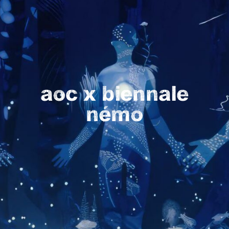
aoc x biennale
némo