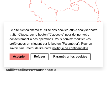
Le site biennalenemo.fr utilise des cookies afin d’analyser notre
trafic. Cliquez sur le bouton "J’accepte" pour donner votre
consentement à ces opérations. Vous pouvez modifier vos
préférences en cliquant sur le bouton "Paramétrer". Pour en
savoir plus, merci de lire notre
politique de confidentialité
.
Accepter
Refuser
Paramétrer les cookies
Articulant images et discours avec habileté,
aalliicceelleessccaannnnee &
ssoonniiaaddeerrzzyyppoollsskkii explorent sujets
graves et légers pour y déceler une logique bien
particulière. Cette fois-ci, une collection de stylos,
crayons et gommes fantaisies permet au duo d’expliquer
de manière illustrée l’influence cachée de la Chine sur
l’Occident, et d’amener le spectateur à penser
différemment sur bien des sujets. Totalement hasard,