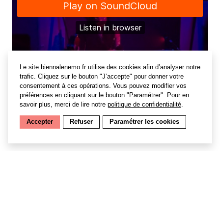
Le site biennalenemo.fr utilise des cookies afin d’analyser notre
trafic. Cliquez sur le bouton "J’accepte" pour donner votre
consentement à ces opérations. Vous pouvez modifier vos
préférences en cliquant sur le bouton "Paramétrer". Pour en
savoir plus, merci de lire notre
politique de confidentialité
.
Accepter
Refuser
Paramétrer les cookies
Bonaventure
C’est le nom de guerre de Soraya Lutangu. Sous ce
pseudo, elle a développé des armes soniques pour
affronter les structures d’un pouvoir oppressif, raconter
l’histoire de la violence, de l’indifférence et des abus
alimentés par le racisme.
Complexion
, publié l’an
dernier sur
NON Worldwide
, était le prélude de cette
lutte, exprimée pleinement dans
Free Lutangu
sorti sur