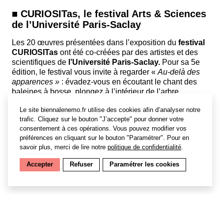
■ CURIOSITas, le festival Arts & Sciences
de l’Université Paris-Saclay
Les 20 œuvres présentées dans l’exposition du
festival
CURIOSITas
ont été co-créées par des artistes et des
scientifiques de
l’Université Paris-Saclay.
Pour sa 5e
édition, le festival vous invite à regarder «
Au-delà des
apparences »
: évadez-vous en écoutant le chant des
baleines à bosse, plongez à l’intérieur de l’arbre,
découvrez la puissance des étoiles, remontez le temps
Le site biennalenemo.fr utilise des cookies afin d’analyser notre
des climats passés, et bien plus encore !
trafic. Cliquez sur le bouton "J’accepte" pour donner votre
Des spectacles (danse et théâtre), des animations pour
consentement à ces opérations. Vous pouvez modifier vos
préférences en cliquant sur le bouton "Paramétrer". Pour en
les enfants et groupes scolaires sont également au
savoir plus, merci de lire notre
politique de confidentialité
.
programme.
Accepter
Refuser
Paramétrer les cookies
Crédit photo en Une – Sky réalisé par l’équipe
Labofactory
———