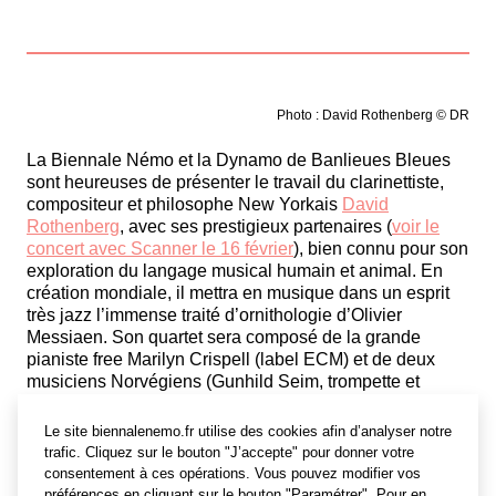
Photo : David Rothenberg © DR
La Biennale Némo et la Dynamo de Banlieues Bleues
sont heureuses de présenter le travail du clarinettiste,
compositeur et philosophe New Yorkais
David
Rothenberg
, avec ses prestigieux partenaires (
voir le
concert avec Scanner le 16 février
), bien connu pour son
exploration du langage musical humain et animal. En
création mondiale, il mettra en musique dans un esprit
très jazz l’immense traité d’ornithologie d’Olivier
Messiaen. Son quartet sera composé de la grande
pianiste free Marilyn Crispell (label ECM) et de deux
musiciens Norvégiens (Gunhild Seim, trompette et
électroniques ; Benedicte Maurseth, violon hardanger).
En première partie, il vous offrira un concert/conférence
Le site biennalenemo.fr utilise des cookies afin d’analyser notre
avec des lives et des extraits vidéo d’expériences tout à
trafic. Cliquez sur le bouton "J’accepte" pour donner votre
fait étonnantes avec des cigales, des baleines… Et,
consentement à ces opérations. Vous pouvez modifier vos
autre première mondiale, un live improvisé avec un des
préférences en cliquant sur le bouton "Paramétrer". Pour en