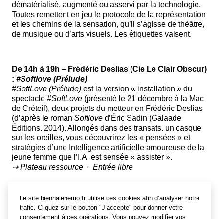
dématérialisé, augmenté ou asservi par la technologie.
Toutes remettent en jeu le protocole de la représentation
et les chemins de la sensation, qu’il s’agisse de théâtre,
de musique ou d’arts visuels. Les étiquettes valsent.
De 14h à 19h – Frédéric Deslias (Cie Le Clair Obscur)
:
#Softlove (Prélude
)
#SoftLove (Prélude)
est la version « installation » du
spectacle
#SoftLove
(présenté le 21 décembre à la Mac
de Créteil), deux projets du metteur en Frédéric Deslias
(d’après le roman
Softlove
d’Éric Sadin (Galaade
Éditions, 2014). Allongés dans des transats, un casque
sur les oreilles, vous découvrirez les « pensées » et
stratégies d’une Intelligence artificielle amoureuse de la
jeune femme que l’I.A. est sensée « assister ».
⇢ Plateau ressource・ Entrée libre
Le site biennalenemo.fr utilise des cookies afin d’analyser notre
De 14h à 16h30 et de 17h à 19h – GK Collective :
trafic. Cliquez sur le bouton "J’accepte" pour donner votre
YKIMNAR
consentement à ces opérations. Vous pouvez modifier vos