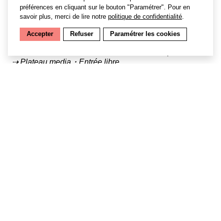
Cette année, le GK collectif promeut L’Agence de
préférences en cliquant sur le bouton "Paramétrer". Pour en
Rencontre Sans Risque, une startup créée fin 2016 par
savoir plus, merci de lire notre
politique de confidentialité
.
Clémence Rellier et son équipe dans le but de proposer
des rencontres nouvelle génération, qui correspondent
Accepter
Refuser
Paramétrer les cookies
mieux aux attentes des consommateurs de notre
nouvelle ère. Venez à sa rencontre, sans risque, donc.
⇢ Plateau media・Entrée libre
14h30 – Parcours 4
15h – Joris Mathieu :
Artefact
16h05 – Frédéric Deslias (Cie Le Clair Obscur) :
#
SHAKE_ME
16h30 – Halory Goerger :
For Morton Feldman
Jusqu’à 19h – Collectif COUCH : Installation
Tracing
Sites
⇢ Espace -1 et Petite salle・ Tarif plein : 17 € (+ frais de
location)・Tarif réduit / adhérents : 14 € + frais de
location
・
RÉSERVER