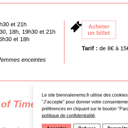
9h30 et 21h
Acheter
30, 18h, 19h30 et 21h
un billet
6h30 et 18h
Tarif :
de 8€ à 15
 femmes enceintes
Le site biennalenemo.fr utilise des cookies 
of Time, le week-end de clô
"J’accepte" pour donner votre consentemen
préférences en cliquant sur le bouton "Para
politique de confidentialité
.