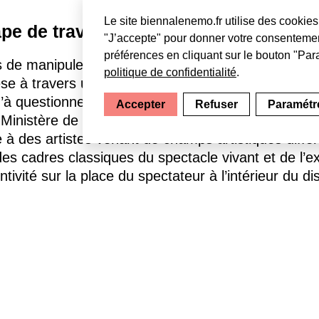
Le site biennalenemo.fr utilise des cookies 
pe de travail/C’le chantier)
"J’accepte" pour donner votre consentemen
préférences en cliquant sur le bouton "Para
us de manipuler des avatars virtuels mais de vérita
politique de confidentialité
.
 à travers une série de réflexions et d’expérienc
’à questionner ses propres limites.Une étape de tr
Accepter
Refuser
Paramétre
Ministère de la Culture,un programme de résidence
 à des artistes venant de champs artistiques différ
s cadres classiques du spectacle vivant et de l’exp
vité sur la place du spectateur à l’intérieur du disp