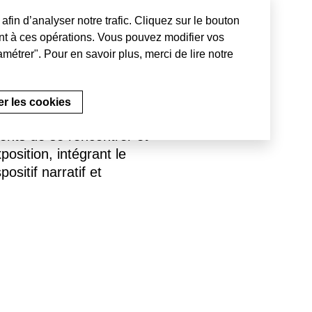
afin d’analyser notre trafic. Cliquez sur le bouton
t à ces opérations. Vous pouvez modifier vos
métrer". Pour en savoir plus, merci de lire notre
bles êtres humains ?
Play
es dans lesquelles le
avail pour déguster ce
r les cookies
s artistiques de
ents de se rencontrer et
osition, intégrant le
ositif narratif et