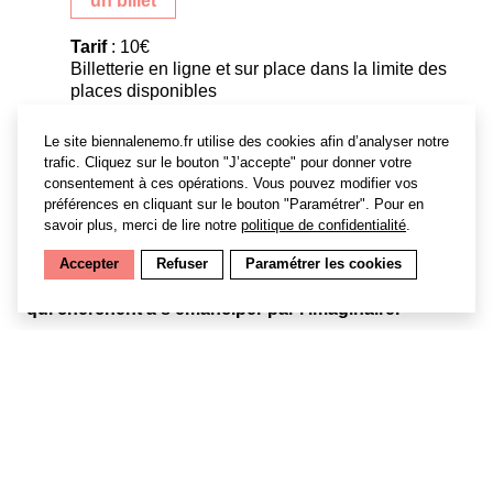
un billet
Tarif
: 10€
Billetterie en ligne et sur place dans la limite des
places disponibles
Le site biennalenemo.fr utilise des cookies afin d’analyser notre
trafic. Cliquez sur le bouton "J’accepte" pour donner votre
consentement à ces opérations. Vous pouvez modifier vos
préférences en cliquant sur le bouton "Paramétrer". Pour en
Et s’il était possible d’aimer une Intelligence
savoir plus, merci de lire notre
politique de confidentialité
.
artificielle plus que soi-même ? Dans cette fable
futuriste, David Noir met en scène deux enfants
Accepter
Refuser
Paramétrer les cookies
spationautes, en rupture avec le monde des adultes,
qui cherchent à s’émanciper par l’imaginaire.