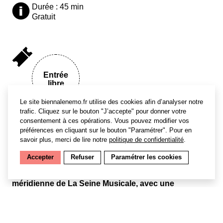
Durée : 45 min
Gratuit
Entrée
libre
Le site biennalenemo.fr utilise des cookies afin d’analyser notre
trafic. Cliquez sur le bouton "J’accepte" pour donner votre
consentement à ces opérations. Vous pouvez modifier vos
préférences en cliquant sur le bouton "Paramétrer". Pour en
savoir plus, merci de lire notre
politique de confidentialité
.
Accepter
Refuser
Paramétrer les cookies
La Biennale Némo s’immisce dans les
Impromptus
du Mardi
, rendez-vous musical sur la pause
méridienne de La Seine Musicale, avec une
performance qui interroge le rapport de l’humain aux
technologies, souvent bien trop déconnecté de la
nature…