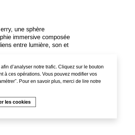
erry, une sphère
graphie immersive composée
iens entre lumière, son et
storal Saint-Merry
et son
afin d’analyser notre trafic. Cliquez sur le bouton
t Blanche 2019
, en
t à ces opérations. Vous pouvez modifier vos
métrer". Pour en savoir plus, merci de lire notre
z 2019
r les cookies