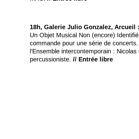
18h, Galerie Julio Gonzalez, Arcueil 
Un Objet Musical Non (encore) Identifié 
commande pour une série de concerts. Le
l’Ensemble intercontemporain : Nicolas C
percussioniste.
// Entrée libre
19h, Service culturel de Gentilly :
ex
Barthélémy Antoine-Loeff propose à trav
poétique et critique sur les équilibres 
vanité à vouloir maîtriser des forces qu
cadre de la préfiguration du Lavoir, pô
SIANA, l’imaginaire des technologies.
/