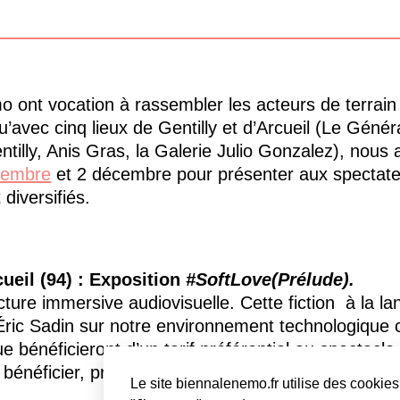
mo ont vocation à rassembler les acteurs de terrai
avec cinq lieux de Gentilly et d’Arcueil (Le Génér
entilly, Anis Gras, la Galerie Julio Gonzalez), nou
vembre
et 2 décembre pour présenter aux spectate
diversifiés.
eil (94) :
Exposition
#SoftLove(Prélude).
cture immersive audiovisuelle. Cette fiction à la la
r Éric Sadin sur notre environnement technologique
que bénéficieront d’un tarif préférentiel au spectacle
bénéficier, prenez-vous en photo devant et présente
Le site biennalenemo.fr utilise des cookies 