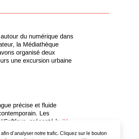
n autour du numérique dans
ateur, la Médiathèque
s avons organisé deux
urs une excursion urbaine
ngue précise et fluide
 contemporain. Les
#Softlove
, présenté l
e 21
z-la à l’accueil de la
afin d’analyser notre trafic. Cliquez sur le bouton