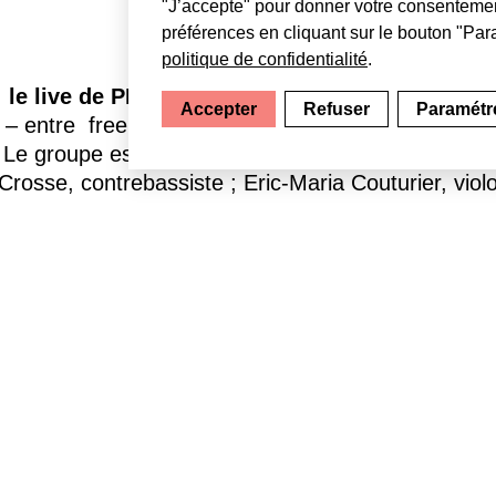
"J’accepte" pour donner votre consentemen
préférences en cliquant sur le bouton "Para
politique de confidentialité
.
:
le live de PLUG
Accepter
Refuser
Paramétre
– entre free rock, electronica et noise – à qui la 
 groupe est formé de 3 musiciens virtuoses qui, au
rosse, contrebassiste ; Eric-Maria Couturier, violo
position
INLANDSIS
ers trois installations un parcours sensible et im
précaires que nous imposons à l’environnement, révèl
i nous dépassent. Visite en présence de l’artiste. 
le de l’image en mouvement et des écritures numéri
/ Entrée libre