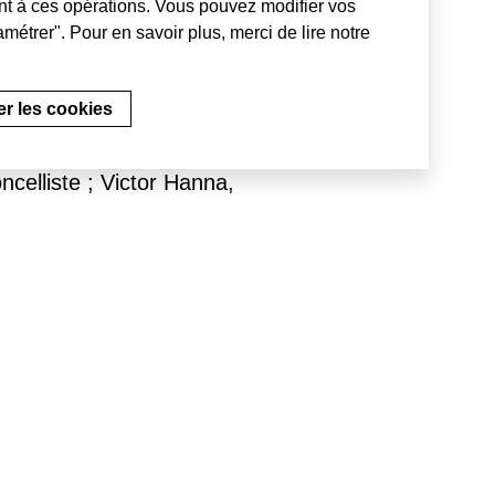
t à ces opérations. Vous pouvez modifier vos
métrer". Pour en savoir plus, merci de lire notre
r les cookies
Biennale a passé
 civil, sont solistes à
ncelliste ; Victor Hanna,
mersif. Son regard
e notre fragilité et notre
Exposition organisée dans le
ques, avec le soutien de