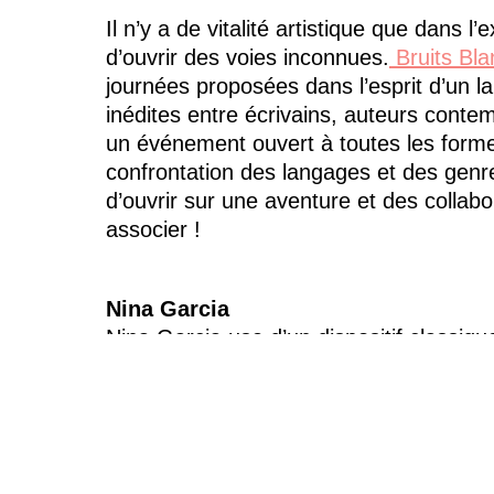
Il n’y a de vitalité artistique que dans 
d’ouvrir des voies inconnues.
Bruits Bla
journées proposées dans l’esprit d’un la
inédites entre écrivains, auteurs conte
un événement ouvert à toutes les forme
confrontation des langages et des genre
d’ouvrir sur une aventure et des collab
associer !
Nina Garcia
Nina Garcia use d’un dispositif classiqu
Travaillant son instrument à la manière 
concret et plus enveloppant, jusqu’à em
Chdh,
Deciban