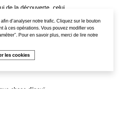
lui de la découverte, celui
ventures. Ce sont sept
afin d’analyser notre trafic. Cliquez sur le bouton
ine. Lieu de rencontres
t à ces opérations. Vous pouvez modifier vos
Bruits Blancs est également
métrer". Pour en savoir plus, merci de lire notre
et du numérique. La
ngulière, susceptible
e Némo est heureuse de s’y
r les cookies
lque chose d’inouï.
pour le rendre toujours plus