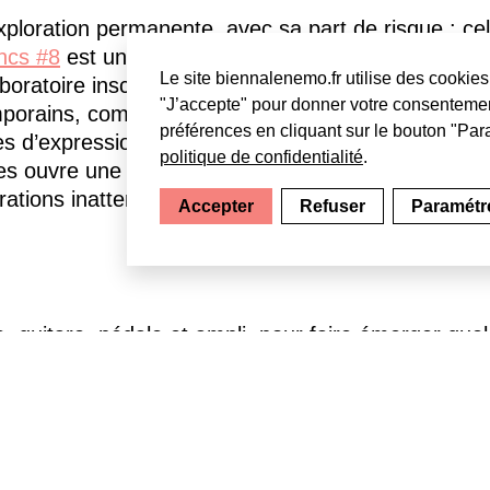
l’exploration permanente, avec sa part de risque : ce
ncs #8
est un temps concentré offert à de telles a
Le site biennalenemo.fr utilise des cookies 
boratoire inscrit dans la vie artistique contempora
"J’accepte" pour donner votre consentemen
mporains, compositeurs, musiciens et plasticiens, 
préférences en cliquant sur le bouton "Para
s d’expressions nées des nouvelles technologies 
politique de confidentialité
.
s ouvre une voie d’exploration propre à chacun, si
orations inattendues, voire inespérées. La Biennal
Accepter
Refuser
Paramétre
e, guitare, pédale et ampli, pour faire émerger que
d’une sculptrice, elle prend le son à bras le corps 
porter son auditoire dans un tsunami électrique.