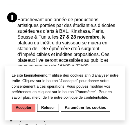
Parachevant une année de productions
artistiques portées par des étudiant.e.s d’écoles
supérieures d’arts à BXL, Kinshasa, Paris,
Sousse & Tunis,
les 27 & 28 novembre
, le
plateau du théâtre du vaisseau se muera en
station de Tễle éphémère d’où surgiront
d’imprédictibles et inédites propositions. Ces
plateaux live seront accessibles au public et
ceux en continu de 16h00 à 22h00.
Le site biennalenemo.fr utilise des cookies afin d’analyser notre
Simultanément, sur des stations éphémères
trafic. Cliquez sur le bouton "J’accepte" pour donner votre
sur les territoires précités, d’autres lives
consentement à ces opérations. Vous pouvez modifier vos
s’opèreront.
préférences en cliquant sur le bouton "Paramétrer". Pour en
savoir plus, merci de lire notre
politique de confidentialité
.
Accepter
Refuser
Paramétrer les cookies
Entrée