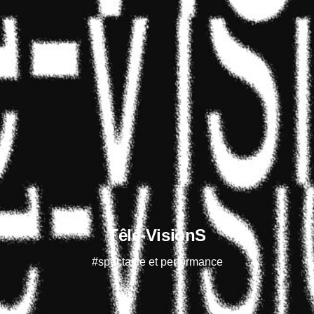
Têlé-VisionS
#spectacle et performance