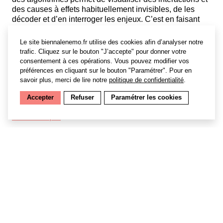
des causes à effets habituellement invisibles, de les
décoder et d’en interroger les enjeux. C’est en faisant
appel à la puissance narrative du dessin que Claire
Malrieux entend nous faire explorer les nouvelles zones
Le site biennalenemo.fr utilise des cookies afin d’analyser notre
de contact d’une culture désormais convertie au
trafic. Cliquez sur le bouton "J’accepte" pour donner votre
numérique.
consentement à ces opérations. Vous pouvez modifier vos
préférences en cliquant sur le bouton "Paramétrer". Pour en
Le Collège des Bernardins, « incubateur d’espérance »
savoir plus, merci de lire notre
politique de confidentialité
.
mais aussi de formation, de réflexion et de création
interdisciplinaire, présente cette exposition ainsi qu’un
Accepter
Refuser
Paramétrer les cookies
spectacle et un colloque de sa Chaire
L’Humain au défi
du numérique
.