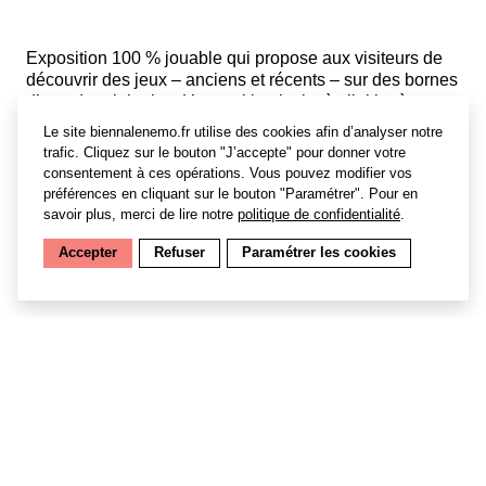
Exposition 100 % jouable qui propose aux visiteurs de
découvrir des jeux – anciens et récents – sur des bornes
d’arcade originales. L’exposition invite à s’initier à
l’analyse critique du
gameplay.
Le site biennalenemo.fr utilise des cookies afin d’analyser notre
trafic. Cliquez sur le bouton "J’accepte" pour donner votre
Jusqu’au 9 décembre・Entrée libre ・Du mercredi
consentement à ces opérations. Vous pouvez modifier vos
au samedi de 13h-18h ・Gaming party tous les
préférences en cliquant sur le bouton "Paramétrer". Pour en
jeudis 16h-19h ・ Réservation pour d’autres horaires
savoir plus, merci de lire notre
politique de confidentialité
.
(+ 6 personnes) : 01 69 36 73 91 /
publics@siana.eu
Accepter
Refuser
Paramétrer les cookies
S'inscrire à la newsletter
Archives